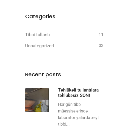
Categories
Tibbi tullantı
11
Uncategorized
03
Recent posts
Təhlükəli tullantılara
təhlükəsiz SON!
Hər gün tibb
müəssisələrində,
laboratoriyalarda xeyli
tibbi...