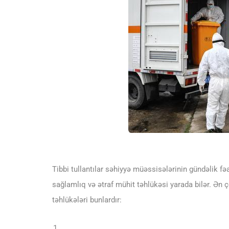
Tibbi tullantılar səhiyyə müəssisələrinin gündəlik f
sağlamlıq və ətraf mühit təhlükəsi yarada bilər. Ən ço
təhlükələri bunlardır: