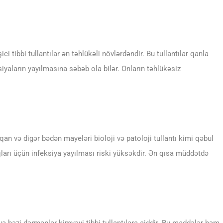
i tibbi tullantılar ən təhlükəli növlərdəndir. Bu tullantılar qanla
yaların yayılmasına səbəb ola bilər. Onların təhlükəsiz
qan və digər bədən mayeləri bioloji və patoloji tullantı kimi qəbul
uqları üçün infeksiya yayılması riski yüksəkdir. Ən qısa müddətdə