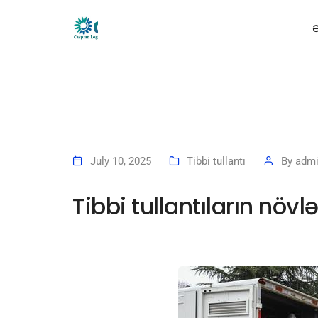
Ə
July 10, 2025
Tibbi tullantı
By
adm
Tibbi tullantıların növl