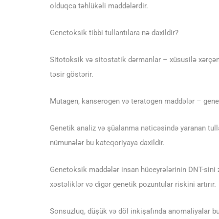
olduqca təhlükəli maddələrdir.
Genetoksik tibbi tullantılara nə daxildir?
Sitotoksik və sitostatik dərmanlar – xüsusilə xərçə
təsir göstərir.
Mutagen, kanserogen və teratogen maddələr – genetik
Genetik analiz və şüalanma nəticəsində yaranan tulla
nümunələr bu kateqoriyaya daxildir.
Genetoksik maddələr insan hüceyrələrinin DNT-sini z
xəstəliklər və digər genetik pozuntular riskini artırır.
Sonsuzluq, düşük və döl inkişafında anomaliyalar b