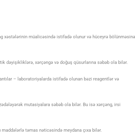
ng xəstələrinin müalicəsində istifadə olunur və hüceyrə bölünməsin
 dəyişikliklərə, xərçəngə və doğuş qüsurlarına səbəb ola bilər.
ntılar – laboratoriyalarda istifadə olunan bəzi reagentlər və
ədələyərək mutasiyalara səbəb ola bilər. Bu isə xərçəng, irsi
u maddələrlə təmas nəticəsində meydana çıxa bilər.