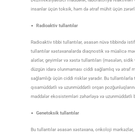
Dezinfeksiyaedici maddələr, laboratoriya reaktivləri 
insanlar üçün toksik, həm də ətraf mühit üçün zərərli
Radioaktiv tullantılar
Radioaktiv tibbi tullantılar, əsasən nüvə tibbində is
tullantılar xəstəxanalarda diaqnostik və müalicə məqs
alətlər, geyimlər və xəstə tullantıları (məsələn, sidik
düzgün idarə olunmaması ciddi sağlamlıq və ətraf mü
sağlamlığı üçün ciddi risklər yaradır. Bu tullantıla
qısamüddətli və uzunmüddətli orqan pozğunluqlarına 
maddələr ekosistemləri zəhərləyə və uzunmüddətli bio
Genetoksik tullantılar
Bu tullantılar əsasən xəstəxana, onkoloji mərkəzlər