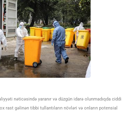
əaliyyəti nəticəsində yaranır və düzgün idarə olunmadıqda ciddi
x rast gəlinən tibbi tullantıların növləri və onların potensial