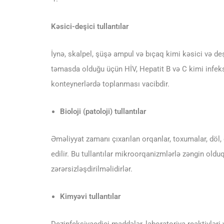
Kəsici-deşici tullantılar
İynə, skalpel, şüşə ampul və bıçaq kimi kəsici və deşic
təmasda olduğu üçün HİV, Hepatit B və C kimi infeksi
konteynerlərdə toplanması vacibdir.
Bioloji (patoloji) tullantılar
Əməliyyat zamanı çıxarılan orqanlar, toxumalar, döl, 
edilir. Bu tullantılar mikroorqanizmlərlə zəngin old
zərərsizləşdirilməlidirlər.
Kimyəvi tullantılar