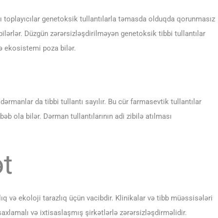
antı toplayıcılar genetoksik tullantılarla təmasda olduqda qorunmasız
ilərlər. Düzgün zərərsizləşdirilməyən genetoksik tibbi tullantılar
ə ekosistemi poza bilər.
ərmanlar da tibbi tullantı sayılır. Bu cür farmasevtik tullantılar
b ola bilər. Dərman tullantılarının adi zibilə atılması
t
q və ekoloji tarazlıq üçün vacibdir. Klinikalar və tibb müəssisələri
, saxlamalı və ixtisaslaşmış şirkətlərlə zərərsizləşdirməlidir.