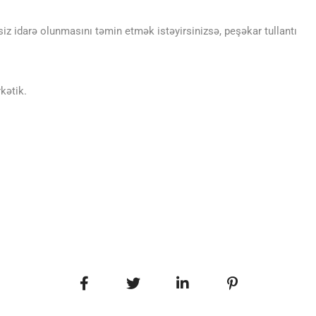
siz idarə olunmasını təmin etmək istəyirsinizsə, peşəkar tullantı
rkətik.