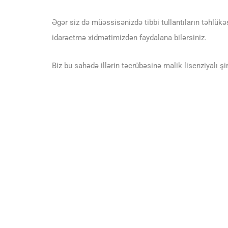
Əgər siz də müəssisənizdə tibbi tullantıların təhlükə
idarəetmə xidmətimizdən faydalana bilərsiniz.
Biz bu sahədə illərin təcrübəsinə malik lisenziyalı şi