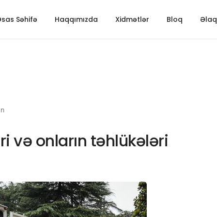
sas Səhifə
Haqqımızda
Xidmətlər
Bloq
Əlaq
in
əri və onların təhlükələri