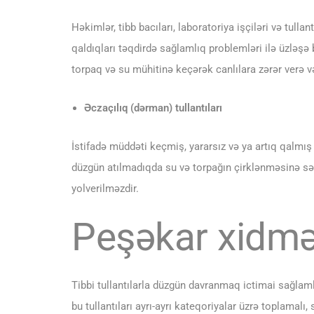
Həkimlər, tibb bacıları, laboratoriya işçiləri və tull
qaldıqları təqdirdə sağlamlıq problemləri ilə üzləşə b
torpaq və su mühitinə keçərək canlılara zərər verə v
Əczaçılıq (dərman) tullantıları
İstifadə müddəti keçmiş, yararsız və ya artıq qalmış d
düzgün atılmadıqda su və torpağın çirklənməsinə səbə
yolverilməzdir.
Peşəkar xidmə
Tibbi tullantılarla düzgün davranmaq ictimai sağlamlı
bu tullantıları ayrı-ayrı kateqoriyalar üzrə toplamalı