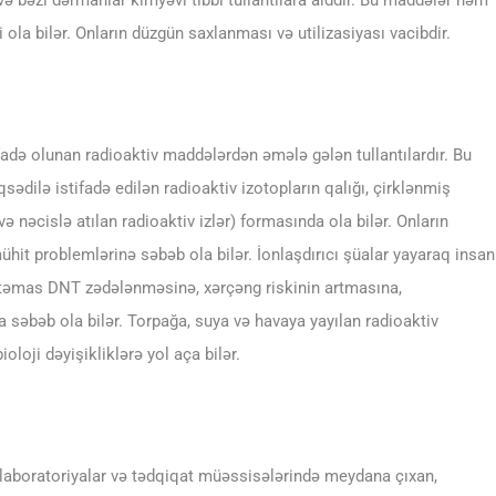
və bəzi dərmanlar kimyəvi tibbi tullantılara aiddir. Bu maddələr həm
 ola bilər. Onların düzgün saxlanması və utilizasiyası vacibdir.
tifadə olunan radioaktiv maddələrdən əmələ gələn tullantılardır. Bu
ədilə istifadə edilən radioaktiv izotopların qalığı, çirklənmiş
 və nəcislə atılan radioaktiv izlər) formasında ola bilər. Onların
hit problemlərinə səbəb ola bilər. İonlaşdırıcı şüalar yayaraq insan
rla təmas DNT zədələnməsinə, xərçəng riskinin artmasına,
səbəb ola bilər. Torpağa, suya və havaya yayılan radioaktiv
loji dəyişikliklərə yol aça bilər.
, laboratoriyalar və tədqiqat müəssisələrində meydana çıxan,