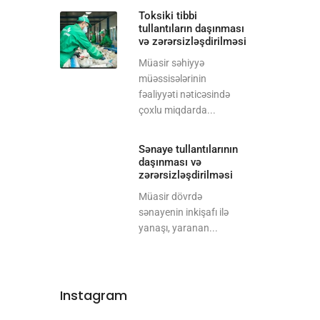
Toksiki tibbi
tullantıların daşınması
və zərərsizləşdirilməsi
Müasir səhiyyə
müəssisələrinin
fəaliyyəti nəticəsində
çoxlu miqdarda...
Sənaye tullantılarının
daşınması və
zərərsizləşdirilməsi
Müasir dövrdə
sənayenin inkişafı ilə
yanaşı, yaranan...
Instagram