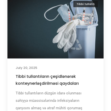
Tibbi tullantı
July 20, 2025
Tibbi tullantıların çeşidlənərək
konteynerləşdirilməsi qaydaları
Tibbi tullantıların düzgün idarə olunması
səhiyyə müəssisələrində infeksiyaların
qarşısını almaq və ətraf mühiti qorumaq