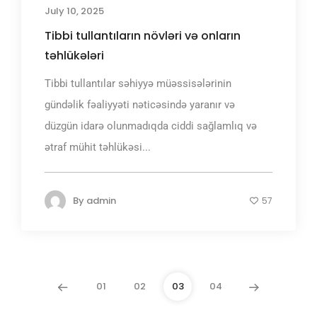
July 10, 2025
Tibbi tullantıların növləri və onların
təhlükələri
Tibbi tullantılar səhiyyə müəssisələrinin
gündəlik fəaliyyəti nəticəsində yaranır və
düzgün idarə olunmadıqda ciddi sağlamlıq və
ətraf mühit təhlükəsi...
By
admin
57
01
02
03
04