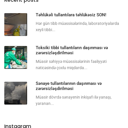
Təhlükəli tullantılara təhlükəsiz SON!
Hər gün tibb müəssisələrində, laboratoriyalarda
xeyli tibbi...
Toksiki tibbi tullantıların daşınması və
zərərsizləşdirilməsi
Müasir səhiyyə müəssisələrinin fəaliyyəti
nəticəsində çoxlu miqdarda...
Sənaye tullantılarının daşınması və
zərərsizləşdirilməsi
Müasir dövrdə sənayenin inkişafı ilə yanaşı,
yaranan...
Instagram